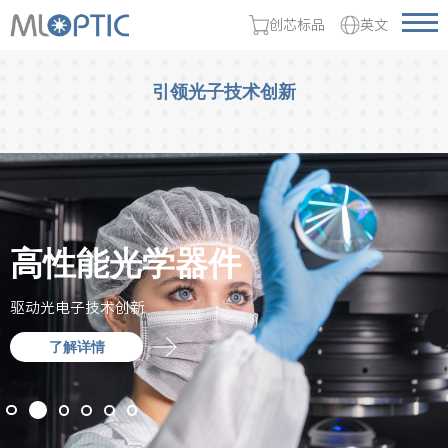
创芯标品
英文
引领光子技术创新
超精密创新
卓越清晰度与分辨率
赋能生命科学研究
AR领域测量解决方案
高性能光学器件
AI 数据中心光互连
先进光学制造技术，为全球高难度
我们的显微物镜为您的所有光学测
茂莱创新的光学解决方案助力您的
凭借丰富的光学系统整合能力提升
驱动光电子技术创新
光学器件 | 光学装配 | 测量方案
系统重新定义精度
量提供准确可靠的结果
科研与诊断发现
虚拟现实体验
了解详情
了解详情
了解详情
了解详情
了解详情
了解详情